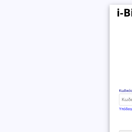
i-B
Κωδικός
Υπόδειγ